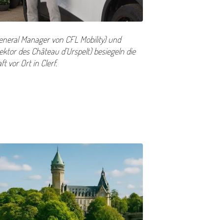
(General Manager von CFL Mobility) und
ektor des Château d’Urspelt) besiegeln die
t vor Ort in Clerf.