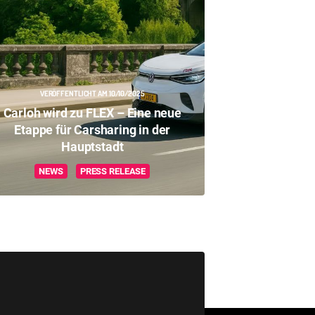
VERÖFFENTLICHT AM 10/10/2025
Carloh wird zu FLEX – Eine neue
Etappe für Carsharing in der
Hauptstadt
NEWS
PRESS RELEASE