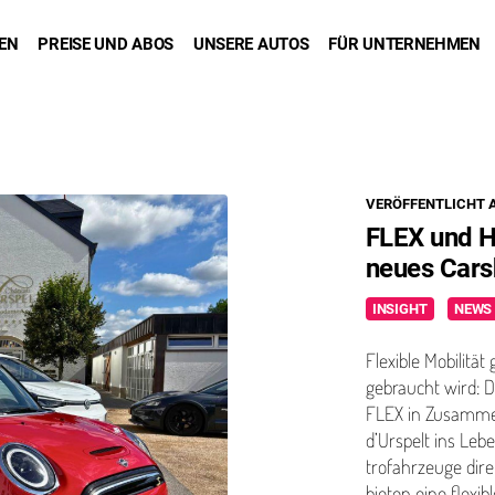
DEN
PREISE UND ABOS
UNSERE AUTOS
FÜR UNTERNEHMEN
VERÖFFENTLICHT A
FLEX und H
neues Cars
INSIGHT
NEWS
Flexible Mobilität
gebraucht wird: Das
FLEX in Zusam­me
d’Urspelt ins Leb
tro­fahrzeuge dire
bieten eine flexibl