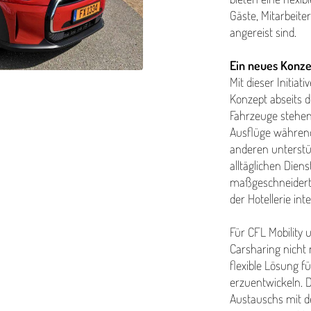
Gäste, Mitarbeit
angereist sind.
Ein neues Konzep
Mit dieser Initiat
Konzept abseits d
Fahrzeuge stehen
Ausflüge während
anderen unter­stü
alltäglichen Dien­s
maßgeschnei­dert
der Hotellerie int
Für CFL Mobility un
Carsharing nicht n
flexible Lösung f
erzuen­twick­eln. 
Austauschs mit de