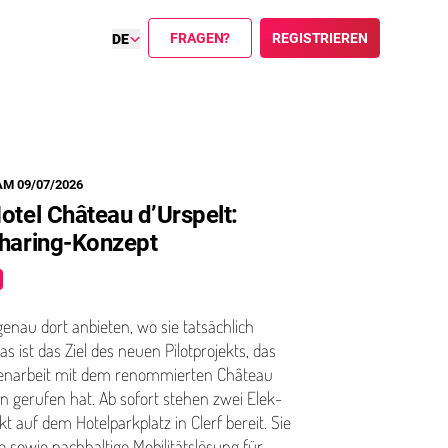
FRAGEN?
REGISTRIEREN
DE
M 09/07/2026
otel Château d’Urspelt:
haring-Konzept
 genau dort anbieten, wo sie tatsächlich
 ist das Ziel des neuen Pilot­pro­jek­ts, das
­nar­beit mit dem renom­mierten Château
en gerufen hat. Ab sofort stehen zwei Elek­
kt auf dem Hotel­park­platz in Clerf bereit. Sie
e sowie nachhaltige Mobil­ität­slö­sung für