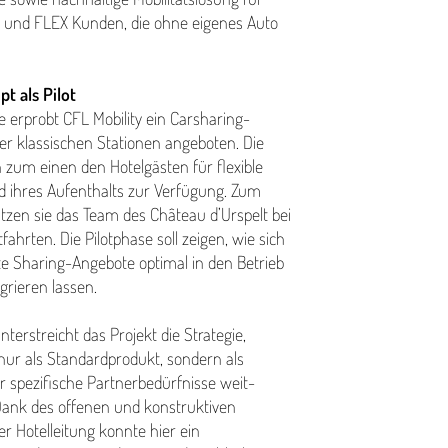
er und FLEX Kunden, die ohne eigenes Auto
t als Pilot
ive erprobt CFL Mobility ein Carsharing-
er klassischen Stationen angeboten. Die
 zum einen den Hotelgästen für flexible
 ihres Aufenthalts zur Verfügung. Zum
tzen sie das Team des Château d’Urspelt bei
t­fahrten. Die Pilotphase soll zeigen, wie sich
e Sharing-Angebote optimal in den Betrieb
egrieren lassen.
ter­stre­icht das Projekt die Strategie,
ur als Stan­dard­pro­dukt, sondern als
ür spezifische Part­nerbedürfnisse weit­
Dank des offenen und kon­struk­tiv­en
r Hotelleitung konnte hier ein