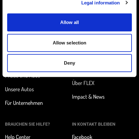
Legal information
Allow all
Startseite
Allow selection
UNTERWEGS
MEHR ERFAHREN
Station finden
Wie funktioniert
Deny
Carsharing?
Preise und Abos
Über FLEX
Unsere Autos
Impact & News
Für Unternehmen
BRAUCHEN SIE HILFE?
IN KONTAKT BLEIBEN
Help Center
Facebook