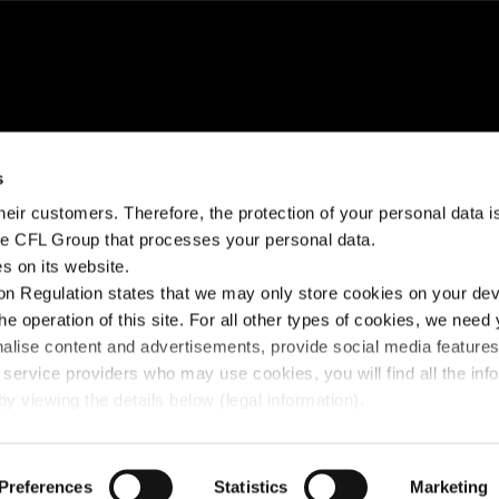
s
BRAUCHEN SIE
IN KONTAKT BLEIBEN
eir customers. Therefore, the protection of your personal data is 
HILFE?
the CFL Group that processes your personal data.
t
Facebook
s on its website.
Help Center
n Regulation states that we may only store cookies on your devi
Instagram
Fairplay Gebühren
the operation of this site. For all other types of cookies, we need
Linkedin
nalise content and advertisements, provide social media feature
Kontaktieren Sie
 service providers who may use cookies, you will find all the inf
uns
y viewing the details below (legal information).
Preferences
© 2025 FLEX - CFL Mobility
Statistics
Marketing