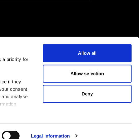
Allow all
a priority for
FLEX App jetzt herunterladen
Allow selection
ce if they
 your consent.
Deny
s and analyse
ormation
Legal information