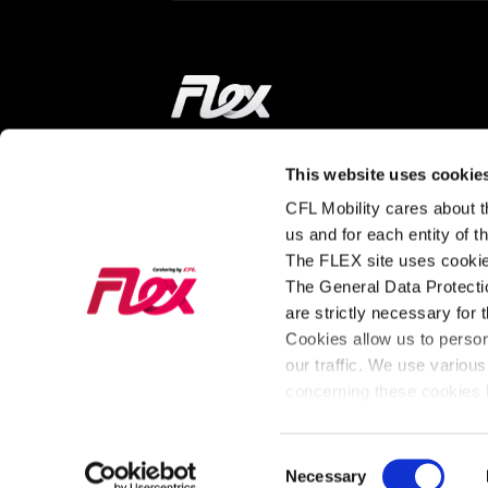
Startseite
This website uses cookie
UNTERWEGS
MEHR ERFAHREN
CFL Mobility cares about th
us and for each entity of 
Station finden
Wie funktionier
The FLEX site uses cookie
Carsharing?
The General Data Protectio
Preise und Abos
are strictly necessary for 
Über FLEX
Unsere Autos
Cookies allow us to perso
Impact & News
our traffic. We use various
Für Unternehmen
concerning these cookies b
Consent
AGB
Cookies
Necessary
Impressum
Datenschutz