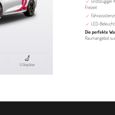
Großzügiger K
Freizeit
Fahras­sis­ten
LED-Beleuchtu
Die perfekte Wa
Raumangebot suc
5 Sitzplätze