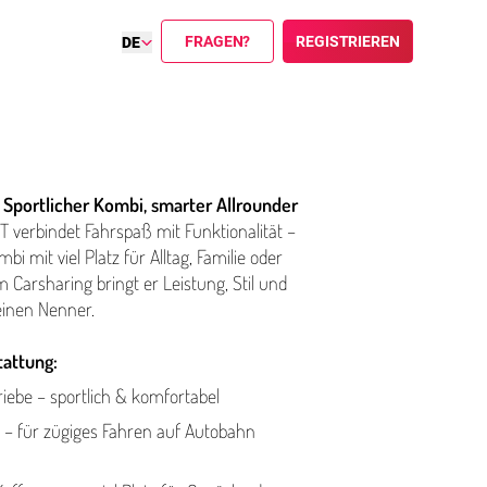
FRAGEN?
REGISTRIEREN
DE
 Sportlicher Kombi, smarter Allrounder
verbindet Fahrspaß mit Funk­tion­al­ität –
mbi mit viel Platz für Alltag, Familie oder
m Carsharing bringt er Leistung, Stil und
f einen Nenner.
attung:
iebe – sportlich & komfortabel
 – für zügiges Fahren auf Autobahn