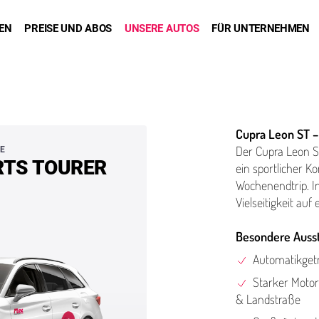
DEN
PREISE UND ABOS
UNSERE AUTOS
FÜR UNTERNEHMEN
TS TOURER
Cupra Leon ST –
Der Cupra Leon ST 
E
RTS TOURER
ein sportlicher Ko
Woch­enendtrip. I
Viel­seit­igkeit au
Besondere Ausst
Automatikgetr
Starker Motor
& Landstraße