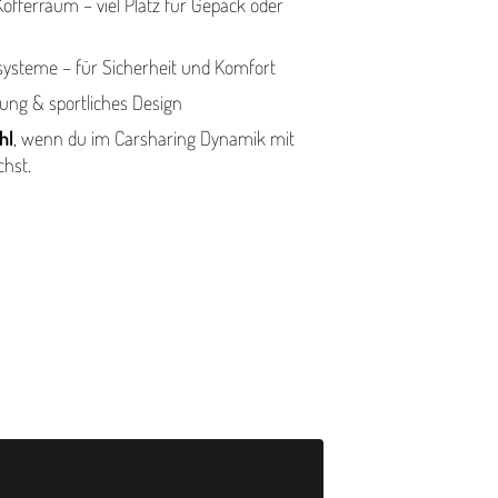
offerraum – viel Platz für Gepäck oder
­zsys­teme – für Sicherheit und Komfort
ng & sportliches Design
hl
, wenn du im Carsharing Dynamik mit
hst.