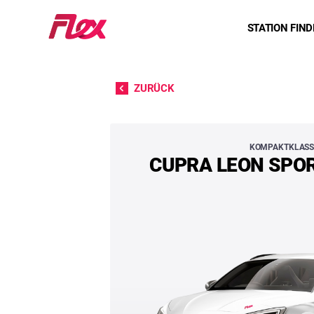
Startseite
STATION FIN
Direkt zum Inhalt
ZURÜCK
CUPRA LEON SPOR
KOMPAKTKLASS
CUPRA LEON SPO