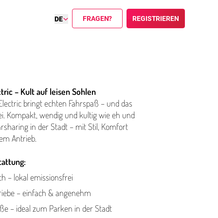
FRAGEN?
REGISTRIEREN
DE
tric – Kult auf leisen Sohlen
lectric bringt echten Fahrspaß – und das
rei. Kompakt, wendig und kultig wie eh und
arsharing in der Stadt – mit Stil, Komfort
hem Antrieb.
tattung:
ch – lokal emissionsfrei
riebe – einfach & angenehm
e – ideal zum Parken in der Stadt