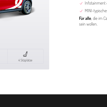
Info­tain­men
MINI-typische
Für alle
, die im C
sein wollen.
4 Sitzplätze