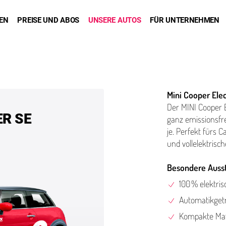
DEN
PREISE UND ABOS
UNSERE AUTOS
FÜR UNTERNEHMEN
Mini Cooper Elec
Der MINI Cooper E
ER SE
ganz emis­sions­f
je. Perfekt fürs C
und vollelektrisc
Besondere Auss
100 % elektris
Automatikget
Kompakte Maß