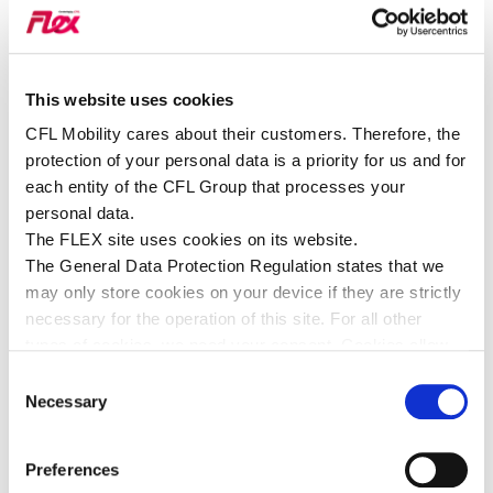
KEINE PASSENDE ANTWORT
GEFUNDEN?
This website uses cookies
CFL Mobility cares about their customers. Therefore, the
protection of your personal data is a priority for us and for
Kontakt per Anruf oder Email
each entity of the CFL Group that processes your
personal data.
Email:
support@​flex.​lu
The FLEX site uses cookies on its website.
Per Telefon:
+352 2883 3882
(24/7)
The General Data Protection Regulation states that we
may only store cookies on your device if they are strictly
necessary for the operation of this site. For all other
Für Geschäftsanfragen
types of cookies, we need your consent. Cookies allow
Sind Sie an einer Lösung für Geschäftskunden interessiert?
us to personalise content and advertisements, provide
Consent
social media features and analyse our traffic. We use
Necessary
Selection
ANFRAGE PER E-MAIL SENDEN
various service providers who may use cookies, you will
find all the information concerning these cookies by
Preferences
viewing the details below (legal information).