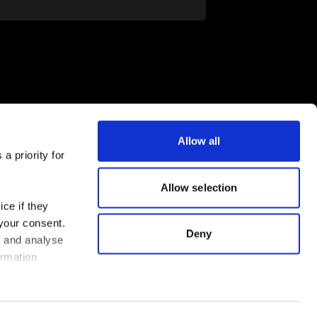
Allow all
a priority for
FLEX App jetzt herunterladen
Allow selection
ce if they
 your consent.
Deny
s and analyse
ormation