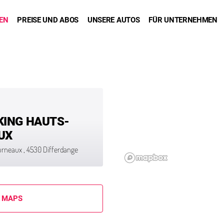
DEN
PREISE UND ABOS
UNSERE AUTOS
FÜR UNTERNEHMEN
KING HAUTS-
UX
urneaux , 4530 Differdange
E MAPS