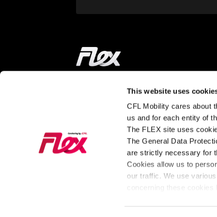
Startseite
This website uses cookie
UNTERWEGS
MEHR ERFAHREN
CFL Mobility cares about th
us and for each entity of 
Station finden
Wie funktionier
The FLEX site uses cookie
Carsharing?
The General Data Protectio
Preise und Abos
are strictly necessary for 
Über FLEX
Unsere Autos
Cookies allow us to perso
Impact & News
our traffic. We use various
Für Unternehmen
concerning these cookies b