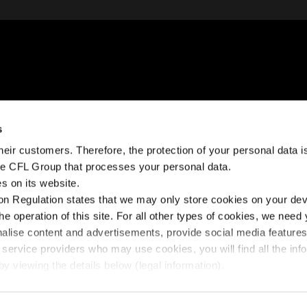
s
BRAUCHEN SIE
IN KONTAKT BLEIBEN
eir customers. Therefore, the protection of your personal data is 
HILFE?
the CFL Group that processes your personal data.
t
Facebook
s on its website.
Help Center
n Regulation states that we may only store cookies on your devi
Instagram
Fairplay Gebühren
the operation of this site. For all other types of cookies, we need
Linkedin
nalise content and advertisements, provide social media feature
Kontaktieren Sie
 service providers who may use cookies, you will find all the inf
uns
y viewing the details below (legal information).