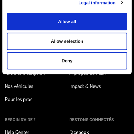
Legal information
Allow all
Accueil
Allow selection
EN ROUTE
EN SAVOIR PLUS
Trouver une station
Comment ça marche ?
Deny
Tarifs et inscription
À propos de FLEX
Nos véhicules
Impact & News
Pour les pros
BESOIN D'AIDE ?
RESTONS CONNECTÉS
Help Center
Facebook