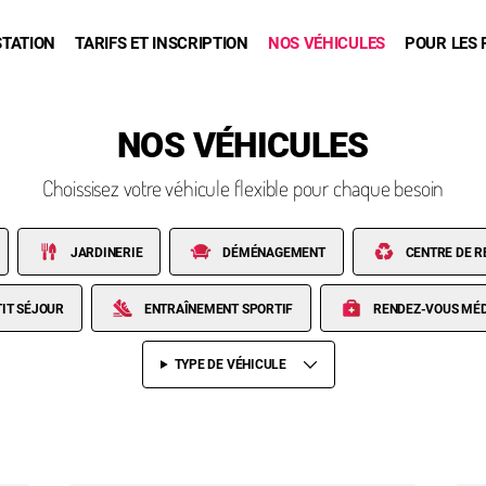
STATION
TARIFS ET INSCRIPTION
NOS VÉHICULES
POUR LES 
NOS VÉHICULES
Choissisez votre véhicule flexible pour chaque besoin
JARDINERIE
DÉMÉNAGEMENT
CENTRE DE 
TIT SÉJOUR
ENTRAÎNEMENT SPORTIF
RENDEZ-VOUS MÉ
TYPE DE VÉHICULE