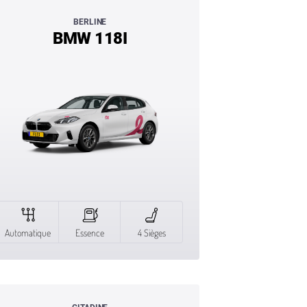
BERLINE
BMW 118I
Automatique
Essence
4 Sièges