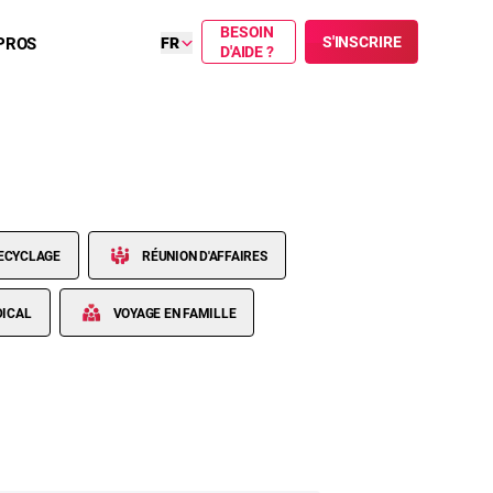
BESOIN
S'INSCRIRE
PROS
FR
D'AIDE ?
RECYCLAGE
RÉUNION D'AFFAIRES
DICAL
VOYAGE EN FAMILLE