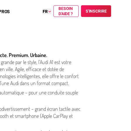
BESOIN
S'INSCRIRE
PROS
FR
D'AIDE ?
cte. Premium. Urbaine.
, grande par le style, l’Audi A1 est votre
 ville. Agile, efficace et dotée de
o­gies intel­li­gentes, elle offre le confort
’une Audi dans un format compact.
n automatique – pour une conduite souple
­di­ver­tisse­ment – grand écran tactile avec
uetooth et smartphone (Apple CarPlay et