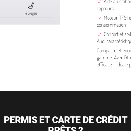
Aide au sta­ti
capteurs
4 Sièges
Moteur TFSI ef
consommation
Confort et styl
Audi caractéristi
Compacte et équi
gamme. Avec l’Aud
efficace – idéale p
PERMIS ET CARTE DE CRÉDIT
PRÊTS ?