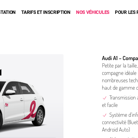
STATION
TARIFS ET INSCRIPTION
NOS VÉHICULES
POUR LES 
Audi A1 – Compa
Petite par la taille
1
compagne idéale en
nombreuses tech­nol
haut de gamme d
Trans­mis­sio
et facile
Système d’in­fo
con­nec­tiv­ité Bl
Android Auto)