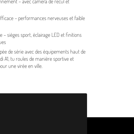
on­nement – avec caméra de recul et
ficace – per­for­mances nerveuses et faible
e – sièges sport, éclairage LED et finitions
ques
pée de série avec des équipements haut de
i A1, tu roules de manière sportive et
our une virée en ville.