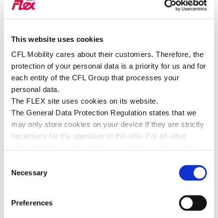
FLEX
STAY-
This website uses cookies
CATION
CFL Mobility cares about their customers. Therefore, the
protection of your personal data is a priority for us and for
each entity of the CFL Group that processes your
personal data.
👉 PSSST... CLIQUEZ SUR LE LIEN INSTAGRAM POUR
The FLEX site uses cookies on its website.
PARTICIPER !
The General Data Protection Regulation states that we
may only store cookies on your device if they are strictly
necessary for the operation of this site. For all other
types of cookies, we need your consent. Cookies allow
us to personalise content and advertisements, provide
Consent
social media features and analyse our traffic. We use
Necessary
Selection
various service providers who may use cookies, you will
find all the information concerning these cookies by
Preferences
viewing the details below (legal information).
Citadine, utilitaire, électrique