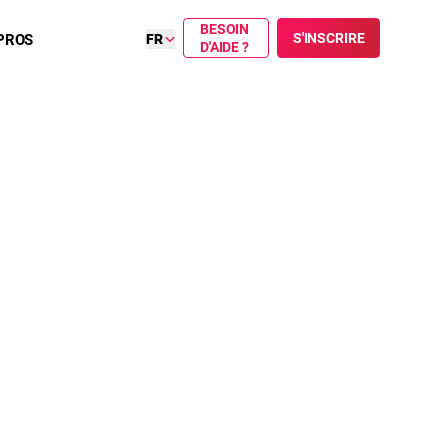
BESOIN
S'INSCRIRE
PROS
FR
D'AIDE ?