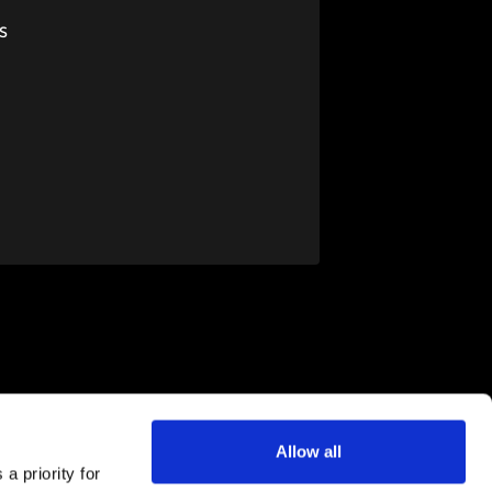
us
Allow all
a priority for