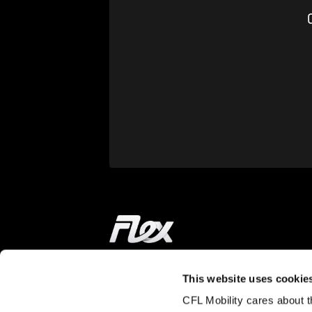
C
Accueil
This website uses cookie
EN ROUTE
EN SAVOIR PLUS
CFL Mobility cares about th