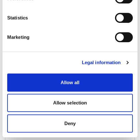
viewing the details below (legal information).
Statistics
Luxembourg/Kirchberg - Université
PLUS D'INFOS
Marketing
Luxembourg/Kirchberg - Parking Europe
Legal information
PLUS D'INFOS
Allow all
Mamer - Gare
PLUS D'INFOS
Allow selection
Mamer - Kinneksbond
Deny
PLUS D'INFOS