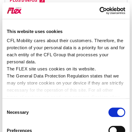
PLUS D'INFOS
Luxembourg/Dommeldange - Gare
This website uses cookies
PLUS D'INFOS
CFL Mobility cares about their customers. Therefore, the
protection of your personal data is a priority for us and for
each entity of the CFL Group that processes your
Luxembourg/Gasperich
personal data.
PLUS D'INFOS
The FLEX site uses cookies on its website.
The General Data Protection Regulation states that we
may only store cookies on your device if they are strictly
Luxembourg/Kirchberg - Grünewald
necessary for the operation of this site. For all other
PLUS D'INFOS
types of cookies, we need your consent. Cookies allow
us to personalise content and advertisements, provide
Consent
social media features and analyse our traffic. We use
Necessary
Selection
various service providers who may use cookies, you will
Luxembourg/Kirchberg - Kiem
find all the information concerning these cookies by
PLUS D'INFOS
Preferences